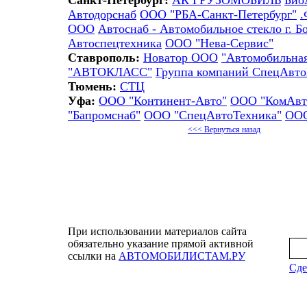
Санкт-Петербург:
АК ГРУЗОМОБИЛЬ
Био
Автодорснаб
ООО "РБА-Санкт-Петербург"
.
ООО
Автоснаб - Автомобильное стекло г. Б
Автоспецтехника
ООО "Нева-Сервис"
Ставрополь:
Новатор ООО
"Автомобильна
"АВТОКЛАСС"
Группа компаний СпецАвт
Тюмень:
СТЦ
Уфа:
ООО "Континент-Авто"
ООО "КомАвт
"Бапромснаб"
ООО "СпецАвтоТехника"
ООО
<<< Вернуться назад
При использовании материалов сайта
обязательно указание прямой активной
ссылки на
АВТОМОБИЛИСТАМ.РУ
Сде