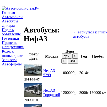
Главная
Автомобили
Автобусы
Дилеры
Автобусы:
Подать
← вернуться к списк
объявление
автобусов
НефАЗ
Грузовики
Прицепы
Спецтехника
Колеса,
Цена
Фото/
шины, диски
Модель
Год
Пробег
Дата
Запчасти
Автофирмы
НефАЗ
1000000р
2014г
—
5299
2014-03-07
НефАЗ
1200000р
2006г
170000 км
Городской
2013-06-01