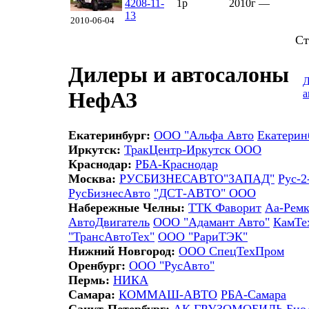
4208-11-
1р
2010г
—
13
2010-06-04
Ст
Дилеры и автосалоны
Д
а
НефАЗ
Екатеринбург:
ООО "Альфа Авто
Екатерин
Иркутск:
ТракЦентр-Иркутск ООО
Краснодар:
РБА-Краснодар
Москва:
РУСБИЗНЕСАВТО"ЗАПАД"
Рус-2
РусБизнесАвто
"ДСТ-АВТО" ООО
Набережные Челны:
ТТК Фаворит
Aa-Ремк
АвтоДвигатель
ООО "Адамант Авто"
КамТе
"ТрансАвтоТех"
ООО "РариТЭК"
Нижний Новгород:
ООО СпецТехПром
Оренбург:
ООО "РусАвто"
Пермь:
НИКА
Самара:
КОММАШ-АВТО
РБА-Самара