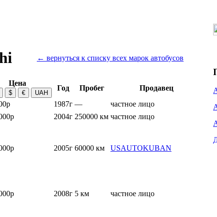
hi
← вернуться к списку всех марок автобусов
Цена
Год
Пробег
Продавец
00р
1987г
—
частное лицо
000р
2004г
250000 км
частное лицо
000р
2005г
60000 км
USAUTOKUBAN
000р
2008г
5 км
частное лицо