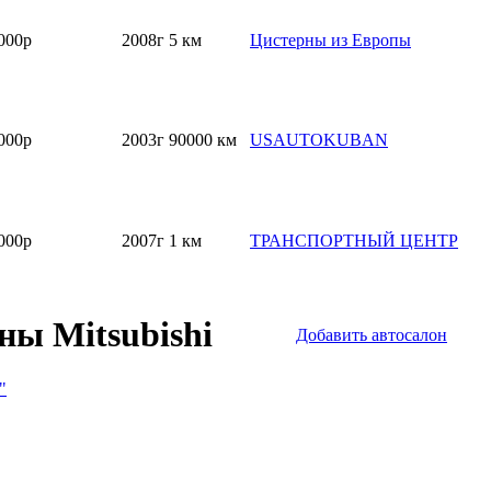
000р
2008г
5 км
Цистерны из Европы
000р
2003г
90000 км
USAUTOKUBAN
000р
2007г
1 км
ТРАНСПОРТНЫЙ ЦЕНТР
ны Mitsubishi
Добавить автосалон
"