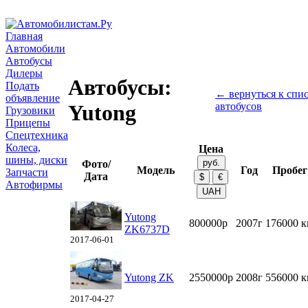
Главная
Автомобили
Автобусы
Дилеры
Автобусы:
Подать
← вернуться к спис
объявление
автобусов
Yutong
Грузовики
Прицепы
Спецтехника
Колеса,
Цена
шины, диски
Фото/
Модель
Год
Пробег
Запчасти
Дата
Автофирмы
Yutong
800000р
2007г
176000 
ZK6737D
2017-06-01
Yutong ZK
2550000р
2008г
556000 
2017-04-27