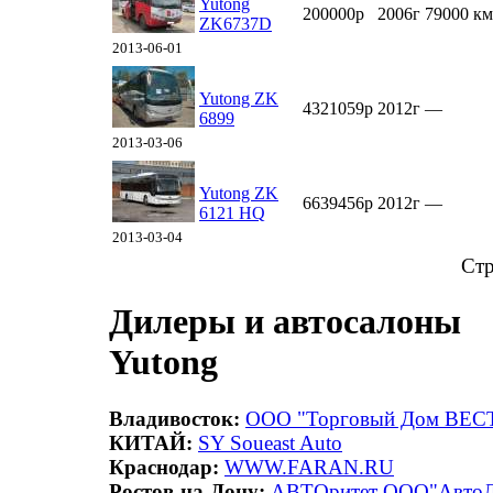
Yutong
200000р
2006г
79000 км
ZK6737D
2013-06-01
Yutong ZK
4321059р
2012г
—
6899
2013-03-06
Yutong ZK
6639456р
2012г
—
6121 HQ
2013-03-04
Ст
Дилеры и автосалоны
Yutong
Владивосток:
ООО "Торговый Дом ВЕС
КИТАЙ:
SY Soueast Auto
Краснодар:
WWW.FARAN.RU
Ростов-на-Дону:
АВТОритет
ООО"АвтоЛ