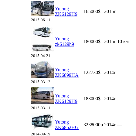
Yutong
165000$
2015г
—
ZK6129H9
2015-06-11
Yutong
180000$
2015г
10 км
zk6129h9
2015-04-21
Yutong
122730$
2014г
—
ZK6899HA
2015-03-12
Yutong
183000$
2014г
—
ZK6129H9
2015-03-11
Yutong
3238000р
2014г
—
ZK6852HG
2014-09-19