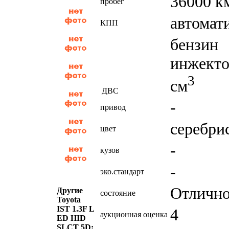
36000 к
пробег
автомат
КПП
бензин
инжекто
3
см
ДВС
-
привод
серебри
цвет
-
кузов
-
эко.стандарт
Отличн
Другие
состояние
Toyota
IST 1.3F L
4
аукционная оценка
ED HID
SLCT 5D: