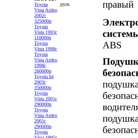
правый
руль
Toyota
Vista Ardeo
2002г
Электр
325000р
Toyota
систем
Vista 1993г
110000р
ABS
Toyota
Vista 1998г
Toyota
Подуш
Vista Ardeo
1998г
безопас
260000р
Toyota Ist
подушк
2003г
350000р
безопас
Toyota
Vista 2001г
водител
290000р
Toyota
Vista Ardeo
подушк
2001г
290000р
безопас
Toyota
Vista 1995г