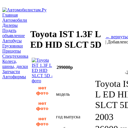
Главная
Автомобили
Дилеры
Подать
Toyota IST 1.3F L
объявление
← вернуть
Автобусы
| Добавлен
ED HID SLCT 5D
Грузовики
Прицепы
Спецтехника
Колеса,
шины, диски
299000р
Запчасти
-
Автофирмы
Toyota I
L ED H
модель
SLCT 5
2003
год выпуска