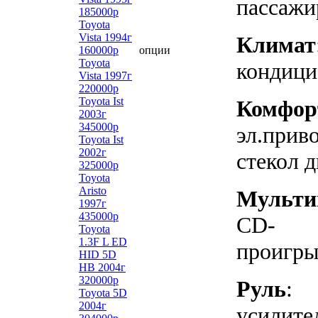
пассажи
185000р
Toyota
Vista 1994г
Климат
160000р
опции
Toyota
кондици
Vista 1997г
220000р
Toyota Ist
Комфор
2003г
345000р
эл.прив
Toyota Ist
2002г
стекол 
325000р
Toyota
Aristo
Мульти
1997г
435000р
CD-
Toyota
1.3F L ED
проигры
HID 5D
HB 2004г
320000р
Руль
:
Toyota 5D
2004г
усилите