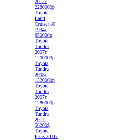
2012г
2280000р
Toyota
Land
Cruiser 80
1994г
850000р
Toyota
Tundra
2007г
1200000р
Toyota
Tundra
2008г
1320000р
Toyota
Tundra
2007г
1280000р
Toyota
Tundra
2011г
56200$
Toyota
Prius 2011г