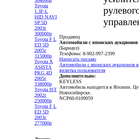
304000р
Toyota
рулевог
1.3F-L
HID NAVI
управле
SP 5D
2003г
300000р
Продавец
Toyota F L
Автомобили с японских аукционов
ED 5D
(Барнаул)
2005г
Телефоны:
8-902-997-2399
315000р
Написать письмо
Toyota X
Автомобили с японских аукционов в 
ASISTA
визитка пользователя
PKG 4D
Дополнительно:
2005г
KEYLESS
338000р
Автомобиль находится в Японии. Це
Toyota IST
Новосибирске.
2002г
NCP60-0109059
250000р
Toyota F L
ED 5D
2003г
277000р