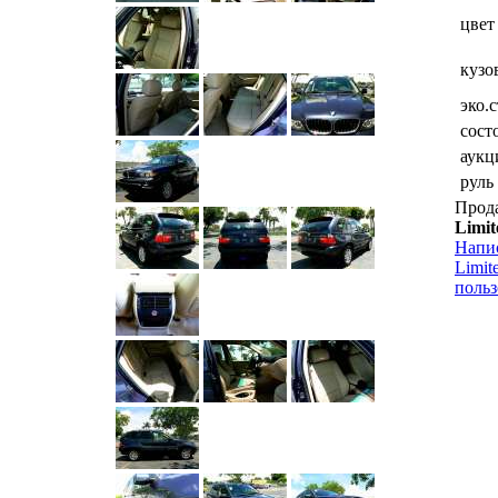
цвет
кузо
эко.
сост
аукц
руль
Прод
Limi
Напи
Limit
польз