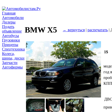
Главная
Автомобили
Дилеры
Подать
BMW X5
← вернуться
|
распечатать
| 
объявление
Автобусы
Грузовики
Прицепы
Спецтехника
1$
Колеса,
шины, диски
Запчасти
моде
Автофирмы
год 
проб
КП
ДВ
прив