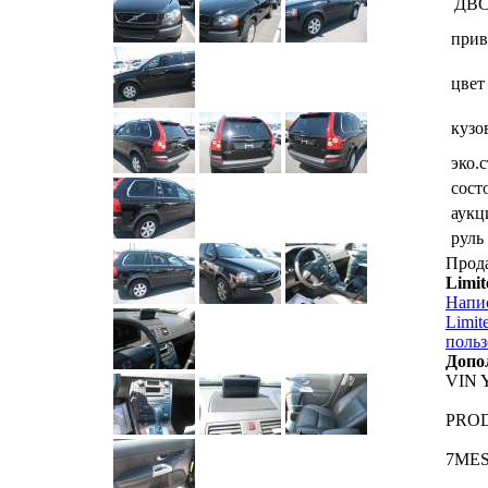
ДВ
прив
цвет
кузо
эко.
сост
аукц
руль
Прод
Limi
Напи
Limit
польз
Допо
VIN 
PROD
7ME