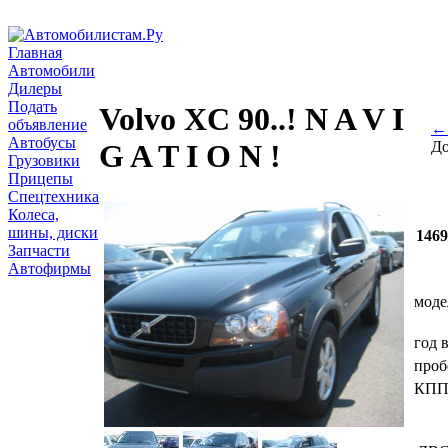
Главная
Автомобили
Дилеры
Подать
Volvo XC 90..! N A V I
объявление
← 
Автобусы
До
G A T I O N !
Грузовики
Прицепы
Спецтехника
Колеса,
шины, диски
1469
Запчасти
Автофирмы
моде
год 
проб
КП