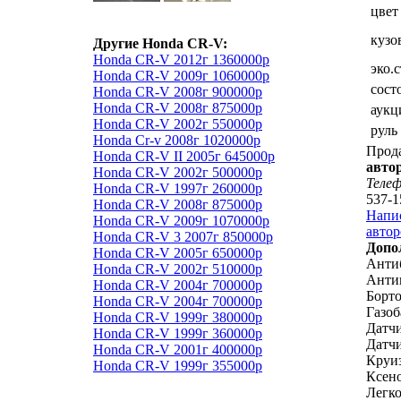
цвет
кузо
Другие Honda CR-V:
Honda CR-V 2012г 1360000р
эко.
Honda CR-V 2009г 1060000р
сост
Honda CR-V 2008г 900000р
Honda CR-V 2008г 875000р
аукц
Honda CR-V 2002г 550000р
руль
Honda Cr-v 2008г 1020000р
Прод
Honda CR-V II 2005г 645000р
авто
Honda CR-V 2002г 500000р
Теле
Honda CR-V 1997г 260000р
537-1
Honda CR-V 2008г 875000р
Напи
Honda CR-V 2009г 1070000р
автор
Honda CR-V 3 2007г 850000р
Допо
Honda CR-V 2005г 650000р
Анти
Honda CR-V 2002г 510000р
Анти
Honda CR-V 2004г 700000р
Борт
Honda CR-V 2004г 700000р
Газоб
Honda CR-V 1999г 380000р
Датч
Honda CR-V 1999г 360000р
Датчи
Honda CR-V 2001г 400000р
Круиз
Honda CR-V 1999г 355000р
Ксен
Легк