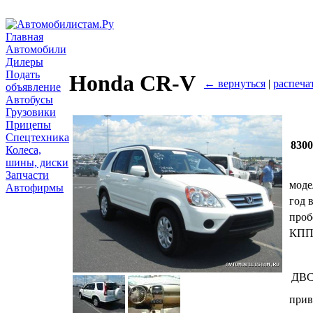
Главная
Автомобили
Дилеры
Подать
Honda CR-V
← вернуться
|
распеча
объявление
Автобусы
Грузовики
Прицепы
Спецтехника
830
Колеса,
шины, диски
Запчасти
моде
Автофирмы
год 
проб
КП
ДВ
прив