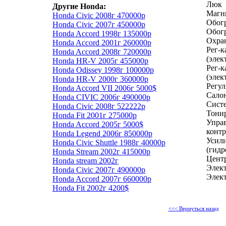
Люк
Другие Honda:
Магн
Honda Civic 2008г 470000р
Обогр
Honda Civic 2007г 450000р
Обог
Honda Accord 1998г 135000р
Охра
Honda Accord 2001г 260000р
Рег-к
Honda Accord 2008г 720000р
(элек
Honda HR-V 2005г 455000р
Рег-к
Honda Odissey 1998г 100000р
(элек
Honda HR-V 2000г 360000р
Регул
Honda Accord VII 2006г 5000$
Салон
Honda CIVIC 2006г 490000р
Систе
Honda Civic 2008г 522222р
Тони
Honda Fit 2001г 275000р
Управ
Honda Accord 2005г 5000$
контр
Honda Legend 2006г 850000р
Усили
Honda Civic Shuttle 1988г 40000р
(гидр
Honda Stream 2002г 415000р
Цент
Honda stream 2002г
Элект
Honda Civic 2007г 490000р
Элект
Honda Accord 2007г 660000р
Honda Fit 2002г 4200$
<<< Вернуться назад