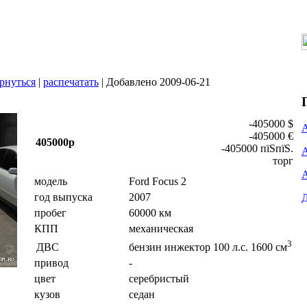
рнуться
|
распечатать
| Добавлено 2009-06-21
-405000 $
-405000 €
405000р
-405000 пїЅпїЅ.
торг
модель
Ford Focus 2
год выпуска
2007
пробег
60000 км
КПП
механическая
3
ДВС
бензин инжектор 100 л.с. 1600 см
привод
-
цвет
серебристый
кузов
седан