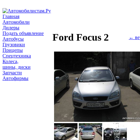
Главная
Автомобили
Дилеры
Подать объявление
Ford Focus 2
← ве
Автобусы
Грузовики
Прицепы
Спецтехника
Колеса,
шины, диски
Запчасти
Автофирмы