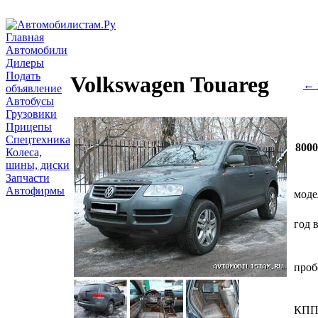
Главная
Автомобили
Дилеры
Подать
Volkswagen Touareg
← 
объявление
Автобусы
Грузовики
Прицепы
Спецтехника
800
Колеса,
шины, диски
Запчасти
Автофирмы
моде
год 
проб
КП