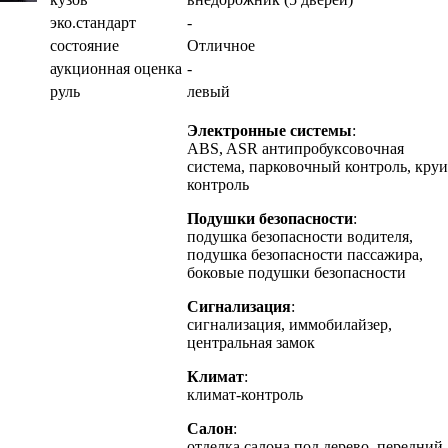
эко.стандарт
-
состояние
Отличное
аукционная оценка
-
руль
левый
Электронные системы
:
ABS, ASR антипробуксовочная
система, парковочный контроль, круи
контроль
Подушки безопасности
:
подушка безопасности водителя,
подушка безопасности пассажира,
боковые подушки безопасности
Сигнализация
:
сигнализация, иммобилайзер,
центральная замок
Климат
:
климат-контроль
Салон
:
отделка салона под дерево, передний