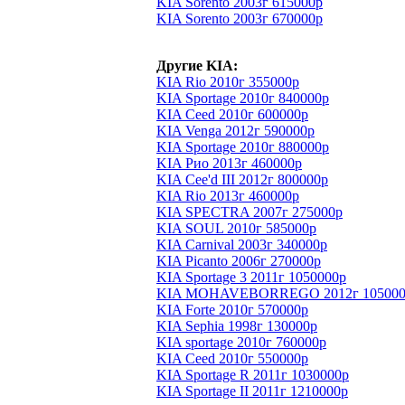
KIA Sorento 2003г 615000р
KIA Sorento 2003г 670000р
Другие KIA:
KIA Rio 2010г 355000р
KIA Sportage 2010г 840000р
KIA Ceed 2010г 600000р
KIA Venga 2012г 590000р
KIA Sportage 2010г 880000р
KIA Рио 2013г 460000р
KIA Cee'd III 2012г 800000р
KIA Rio 2013г 460000р
KIA SPECTRA 2007г 275000р
KIA SOUL 2010г 585000р
KIA Carnival 2003г 340000р
KIA Picanto 2006г 270000р
KIA Sportage 3 2011г 1050000р
KIA MOHAVEBORREGO 2012г 105000
KIA Forte 2010г 570000р
KIA Sephia 1998г 130000р
KIA sportage 2010г 760000р
KIA Ceed 2010г 550000р
KIA Sportage R 2011г 1030000р
KIA Sportage II 2011г 1210000р