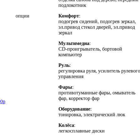
подлокотник
опции
Комфорт
:
подогрев сидений, подогрев зеркал,
эл.привод стекол дверей, эл.привод
зеркал
Мультимедиа
:
CD-проигрыватель, бортовой
компьютер
Руль
:
регулировка руля, усилитель рулевог
управления
Фары
:
противотуманные фары, омыватель
фар, корректор фар
0р
Оборудование
:
тонировка, электрический люк
Колёса
:
легкосплавные диски