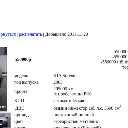
рнуться
|
распечатать
| Добавлено 2011-11-20
-550000
-550000
550000р
-550000 пїЅпї
то
модель
KIA Sorento
год выпуска
2003
205000 км
пробег
(с пробегом по РФ)
КПП
автоматическая
3
ДВС
бензин инжектор 195 л.с. 3500 см
привод
постоянный полный
цвет
серебристый металлик
кузов
внедорожник (5 дверей)