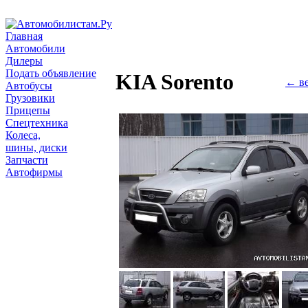
Главная
Автомобили
Дилеры
Подать объявление
KIA Sorento
← ве
Автобусы
Грузовики
Прицепы
Спецтехника
Колеса,
шины, диски
Запчасти
Автофирмы