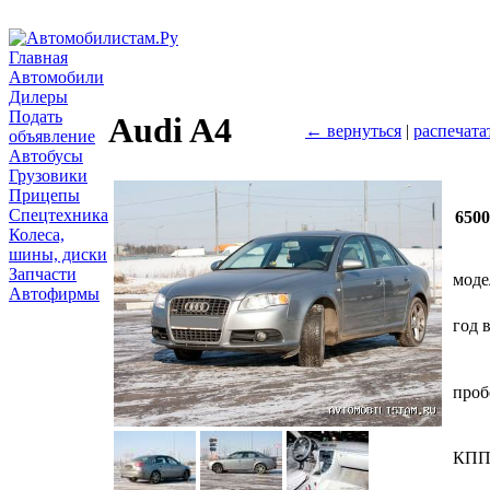
Главная
Автомобили
Дилеры
Подать
Audi A4
← вернуться
|
распечата
объявление
Автобусы
Грузовики
Прицепы
Спецтехника
650
Колеса,
шины, диски
Запчасти
моде
Автофирмы
год 
проб
КП