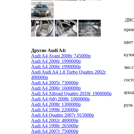
ДВ
прив
цвет
Другие Audi A4:
кузо
Audi A4 Avant 2008г 745000р
Audi A4 2006г 1990000р
Audi A4 2006г 1990000р
эко.
Audi Audi A4 1.8 Turbo Quattro 2002г
490000р
сост
Audi A4 2005г 730000р
Audi A4 2006г 1600000р
аукц
Audi A4 Allroad Quattro 2010г 1900000р
Audi A4 (b8) 2008г 1060000р
Audi A4 2008г 1300000р
руль
Audi A4 1998г 220000р
Audi A4 Quattro 2007г 915000р
Audi A4 2002г 480000р
Audi A4 1998г 265000р
Audi A4 2007г 750000р