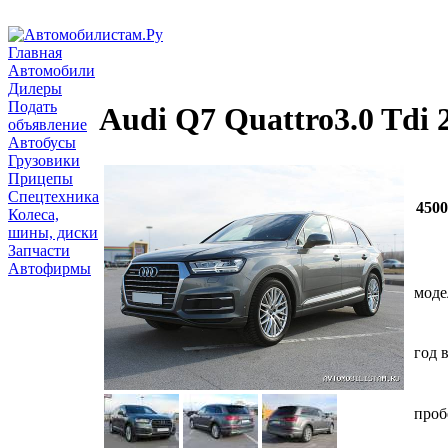
Главная
Автомобили
Дилеры
Подать
Audi Q7 Quattro3.0 Tdi 
объявление
Автобусы
Грузовики
Прицепы
Спецтехника
450
Колеса,
шины, диски
Запчасти
Автофирмы
моде
год 
проб