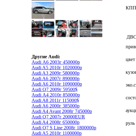
КП
ДВ
прив
Другие Audi:
цвет
Audi А6 2003г 450000р
Audi A5 2010г 1020000р
кузо
Audi A3 2009г 580000р
Audi A6 2007г 890000р
Audi A6 2010г 1090000р
эко.
Audi Q7 2009г 59500$
Audi А4 2010г 850000р
сост
Audi A8 2011г 115000$
Audi A6 2000г 385000р
аукц
Audi A4 Avant 2008г 745000р
Audi Q7 2007г 20000EUR
Audi A4 2008г 650000р
руль
Audi Q7 S Line 2008г 1800000р
Audi A5 2010г 1100000р