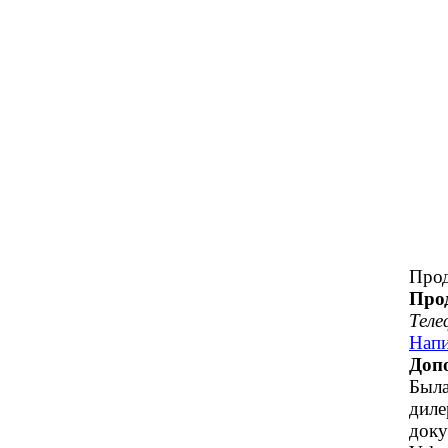
Прод
Про
Теле
Напи
Доп
Была
диле
доку