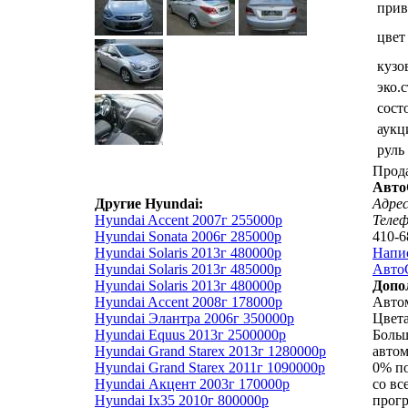
прив
цвет
кузо
эко.
сост
аукц
руль
Прод
Авто
Другие Hyundai:
Адрес
Hyundai Accent 2007г 255000р
Теле
Hyundai Sonata 2006г 285000р
410-6
Hyundai Solaris 2013г 480000р
Напи
Hyundai Solaris 2013г 485000р
АвтоС
Hyundai Solaris 2013г 480000р
Допо
Hyundai Accent 2008г 178000р
Авто
Hyundai Элантра 2006г 350000р
Цвета
Hyundai Equus 2013г 2500000р
Боль
Hyundai Grand Starex 2013г 1280000р
автом
Hyundai Grand Starex 2011г 1090000р
0% по
Hyundai Акцент 2003г 170000р
со вс
Hyundai Ix35 2010г 800000р
прог