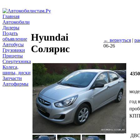
Главная
Автомобили
Дилеры
Подать
Hyundai
объявление
← вернуться
|
ра
Автобусы
06-26
Солярис
Грузовики
Прицепы
Спецтехника
Колеса,
шины, диски
435
Запчасти
Автофирмы
моде
год 
проб
КП
ДВ