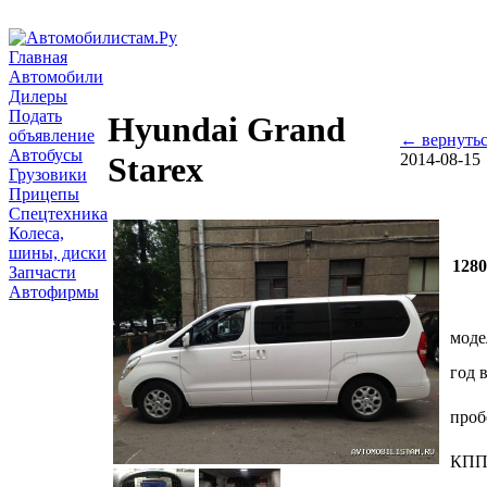
Главная
Автомобили
Дилеры
Подать
Hyundai Grand
объявление
← вернутьс
Автобусы
2014-08-15
Starex
Грузовики
Прицепы
Спецтехника
Колеса,
шины, диски
128
Запчасти
Автофирмы
моде
год 
проб
КП