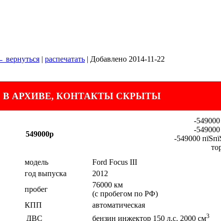
 вернуться
|
распечатать
| Добавлено 2014-11-22
 В АРХИВЕ, КОНТАКТЫ СКРЫТЫ
-549000
-549000
549000р
-549000 пїЅпї
то
модель
Ford Focus III
год выпуска
2012
76000 км
пробег
(с пробегом по РФ)
КПП
автоматическая
3
ДВС
бензин инжектор 150 л.с. 2000 см