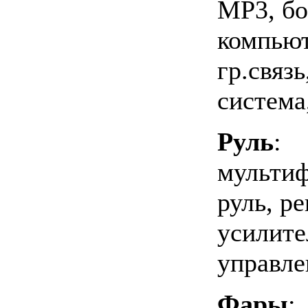
MP3, бо
компьют
гр.связ
система
Руль
:
мульти
руль, р
усилите
управле
Фары
: