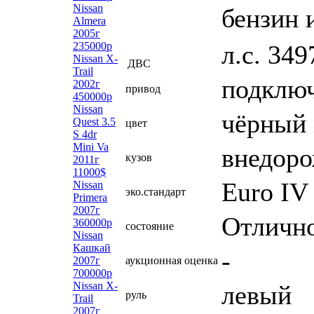
Nissan
бензин 
Almera
2005г
л.с. 349
235000р
Nissan X-
ДВС
Trail
подклю
2002г
привод
450000р
Nissan
чёрный 
Quest 3.5
цвет
S 4dr
Mini Va
внедоро
кузов
2011г
11000$
Euro IV
Nissan
эко.стандарт
Primera
2007г
Отличн
360000р
состояние
Nissan
Кашкай
-
2007г
аукционная оценка
700000р
Nissan X-
левый
руль
Trail
2007г