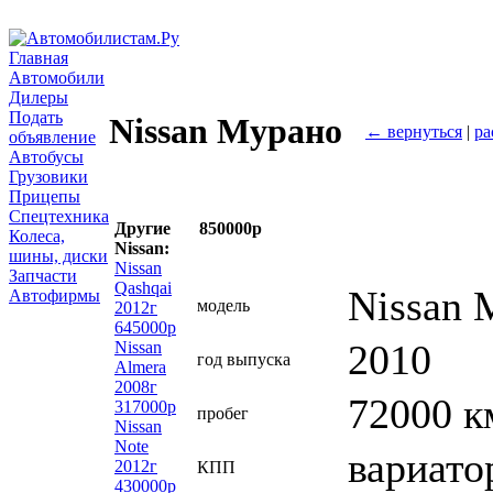
Главная
Автомобили
Дилеры
Подать
Nissan Мурано
← вернуться
|
ра
объявление
Автобусы
Грузовики
Прицепы
Спецтехника
Другие
850000р
Колеса,
Nissan:
шины, диски
Nissan
Запчасти
Qashqai
Nissan 
Автофирмы
модель
2012г
645000р
2010
Nissan
год выпуска
Almera
2008г
72000 к
317000р
пробег
Nissan
Note
вариато
2012г
КПП
430000р