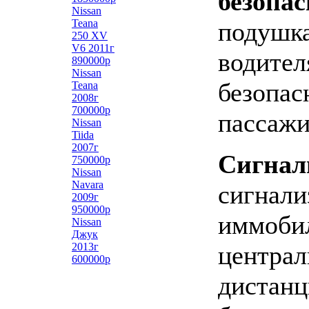
безопас
Nissan
Teana
подушка
250 XV
V6 2011г
водител
890000р
Nissan
безопас
Teana
2008г
700000р
пассаж
Nissan
Tiida
2007г
Сигнал
750000р
Nissan
Navara
сигнали
2009г
950000р
иммобил
Nissan
Джук
2013г
централ
600000р
дистанц