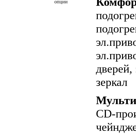
Комфор
опции
подогре
подогре
эл.прив
эл.прив
дверей,
зеркал
Мульти
CD-прои
чейндже