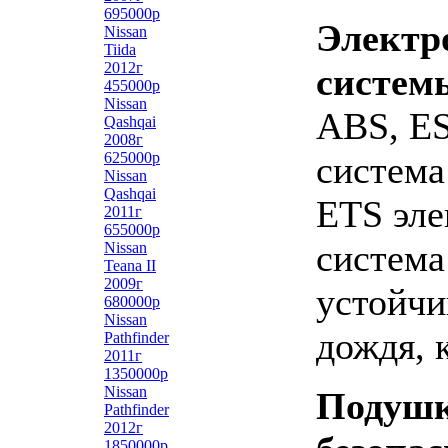
695000р
Электр
Nissan
Tiida
2012г
систем
455000р
Nissan
ABS, ES
Qashqai
2008г
625000р
система
Nissan
Qashqai
ETS эле
2011г
655000р
система
Nissan
Teana II
2009г
устойчи
680000р
Nissan
дождя, 
Pathfinder
2011г
1350000р
Nissan
Подуш
Pathfinder
2012г
1850000р