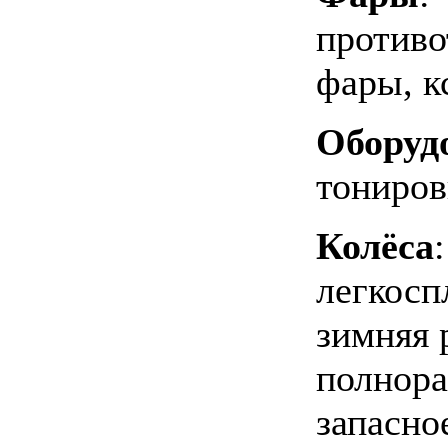
против
фары, к
Оборуд
тониров
Колёса
:
легкосп
зимняя 
полнора
запасно