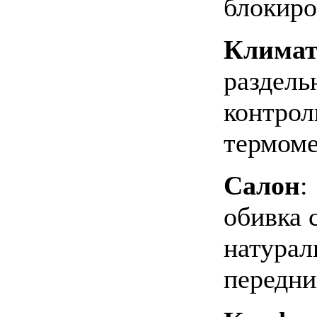
блокиро
Клима
раздель
контрол
термом
Салон
:
обивка 
натурал
передни