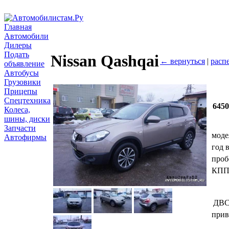
Главная
Автомобили
Дилеры
Подать
Nissan Qashqai
← вернуться
|
расп
объявление
Автобусы
Грузовики
Прицепы
Спецтехника
645
Колеса,
шины, диски
Запчасти
моде
Автофирмы
год 
проб
КП
ДВ
прив