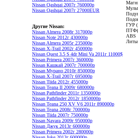
Магн
Nissan Qashqai 2007г 760000р
Муль
Nissan Qashqai 2007г 27000EUR
Подуш
Подо
ГУР (
Другие Nissan:
ПТФ(
Nissan Almera 2008г 317000р
АВS
Nissan Note 2012г 430000р
Литы
Nissan Almera 2005г 235000р
Nissan X-Trail 2002г 450000р
Nissan Quest 3.5 S 4dr Mini Va 2011г 11000$
Nissan Primera 2007г 360000р
Nissan Кашкай 2007г 700000р
Nissan Мурано 2010г 850000р
Nissan X-Trail 2007г 695000р
Nissan Tiida 2012г 455000р
Nissan Teana II 2009г 680000р
Nissan Pathfinder 2011г 1350000р
Nissan Pathfinder 2012г 1850000р
Nissan Teana 250 XV V6 2011г 890000р
Nissan Teana 2008г 700000р
Nissan Tiida 2007г 750000р
Nissan Navara 2009г 950000р
Nissan Джук 2013г 600000р
Nissan Primera 2002г 280000р
Nissan Juke 2013г 600000р