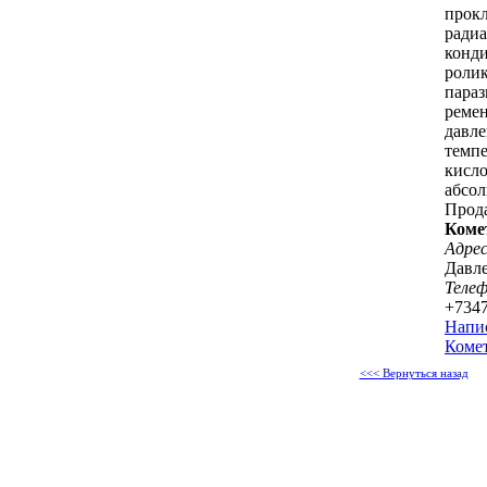
прокл
радиа
конди
ролик
параз
ремен
давле
темпе
кисло
абсол
Прод
Коме
Адрес
Давле
Теле
+734
Напи
Комет
<<< Вернуться назад