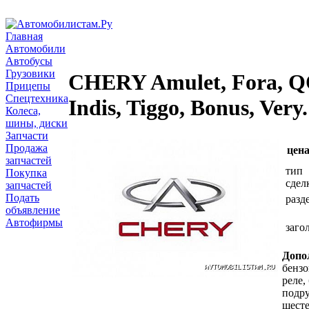
Главная
Автомобили
Автобусы
Грузовики
CHERY Amulet, Fora, Q
Прицепы
Спецтехника
Indis, Tiggo, Bonus, Very.
Колеса,
шины, диски
Запчасти
Продажа
цена
запчастей
тип
Покупка
сдел
запчастей
Подать
разд
объявление
Автофирмы
заго
Допо
бензо
реле,
подру
шесте