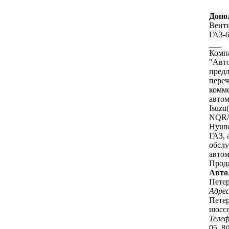
Допо
Венти
ГАЗ-6
___
Комп
"Авт
пред
переч
комм
авто
Isuzu
NQR/
Hyund
ГАЗ, 
обсл
автом
Прод
Авто
Петер
Адрес
Петер
шоссе
Теле
05, 8