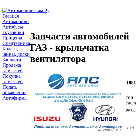
Главная
Автомобили
Автобусы
Грузовики
Запчасти автомобилей
Прицепы
Спецтехника
ГАЗ - крыльчатка
Колеса,
шины, диски
вентилятора
Запчасти
Продажа
запчастей
Покупка
запчастей
188
Подать
объявление
тип
Автофирмы
сдел
разд
заго