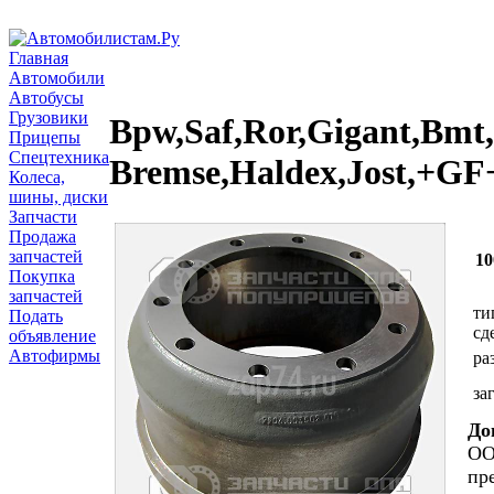
Главная
Автомобили
Автобусы
Грузовики
Bpw,Saf,Ror,Gigant,Bmt
Прицепы
Спецтехника
Bremse,Haldex,Jost,+GF
Колеса,
шины, диски
Запчасти
Продажа
запчастей
10
Покупка
запчастей
ти
Подать
сд
объявление
Автофирмы
ра
за
До
ОО
пр