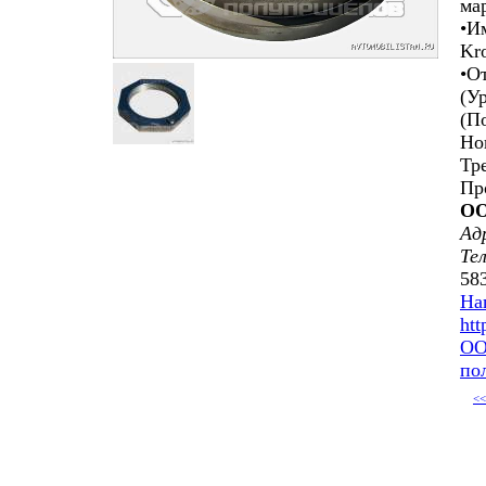
ма
•И
Kr
•О
(У
(П
Но
Тр
Пр
ОО
Ад
Те
58
На
htt
ОО
по
<<