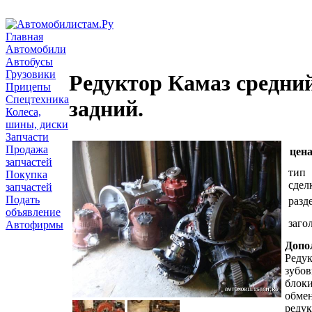
Главная
Автомобили
Автобусы
Грузовики
Редуктор Камаз средни
Прицепы
Спецтехника
задний.
Колеса,
шины, диски
Запчасти
Продажа
цена
запчастей
тип
Покупка
сдел
запчастей
Подать
разд
объявление
заго
Автофирмы
Допо
Редук
зубов
блоки
обмен
редук