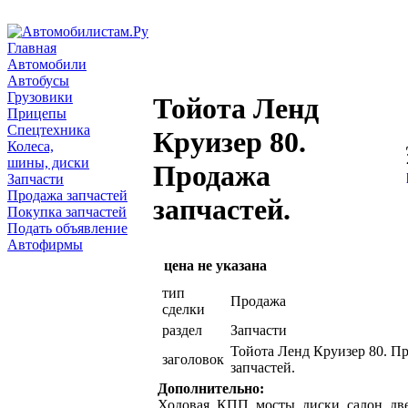
Главная
Автомобили
Автобусы
Грузовики
Тойота Ленд
Прицепы
Спецтехника
Круизер 80.
Колеса,
шины, диски
Продажа
Запчасти
Продажа запчастей
запчастей.
Покупка запчастей
Подать объявление
Автофирмы
цена не указана
тип
Продажа
сделки
раздел
Запчасти
Тойота Ленд Круизер 80. П
заголовок
запчастей.
Дополнительно:
Ходовая, КПП, мосты, диски, салон, дв