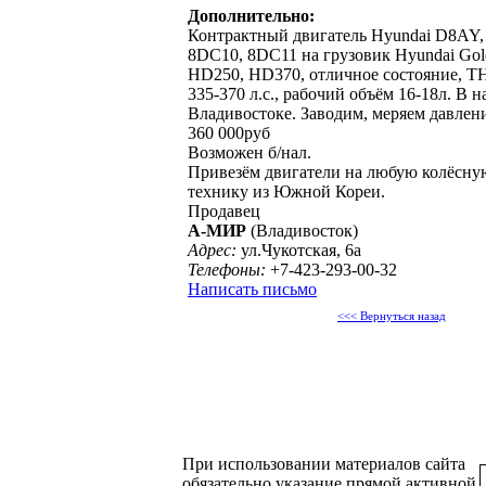
Дополнительно:
Контрактный двигатель Hyundai D8AY,
8DC10, 8DC11 на грузовик Hyundai Gold
HD250, HD370, отличное состояние, Т
335-370 л.с., рабочий объём 16-18л. В 
Владивостоке. Заводим, меряем давлени
360 000руб
Возможен б/нал.
Привезём двигатели на любую колёсну
технику из Южной Кореи.
Продавец
А-МИР
(Владивосток)
Адрес:
ул.Чукотская, 6а
Телефоны:
+7-423-293-00-32
Написать письмо
<<< Вернуться назад
При использовании материалов сайта
обязательно указание прямой активной