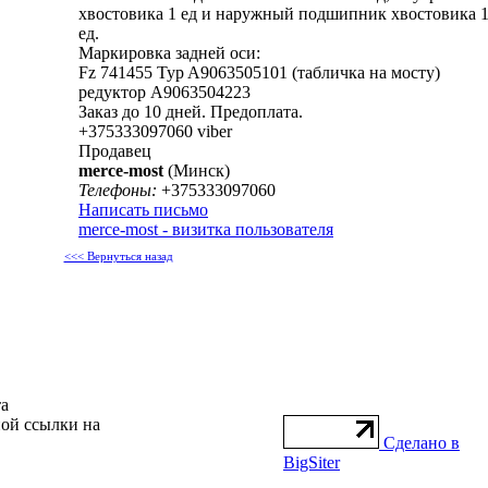
хвостовика 1 ед и наружный подшипник хвостовика 
ед.
Маркировка задней оси:
Fz 741455 Typ A9063505101 (табличка на мосту)
редуктор A9063504223
Заказ до 10 дней. Предоплата.
+375333097060 viber
Продавец
merce-most
(Минск)
Телефоны:
+375333097060
Написать письмо
merce-most - визитка пользователя
<<< Вернуться назад
та
ной ссылки на
Сделано в
BigSiter