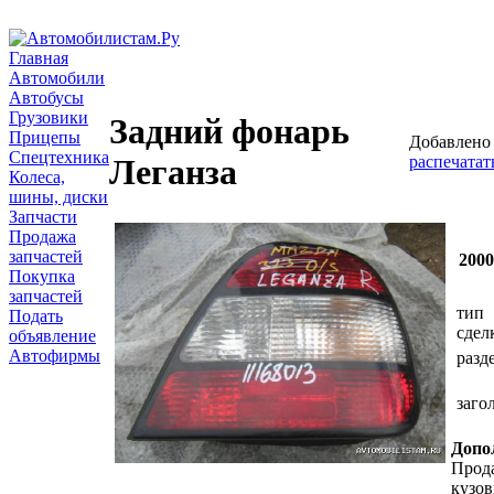
Главная
Автомобили
Автобусы
Грузовики
Задний фонарь
Прицепы
Добавлено 
Спецтехника
распечатат
Леганза
Колеса,
шины, диски
Запчасти
Продажа
запчастей
200
Покупка
запчастей
тип
Подать
сдел
объявление
Автофирмы
разд
заго
Допо
Прода
кузо