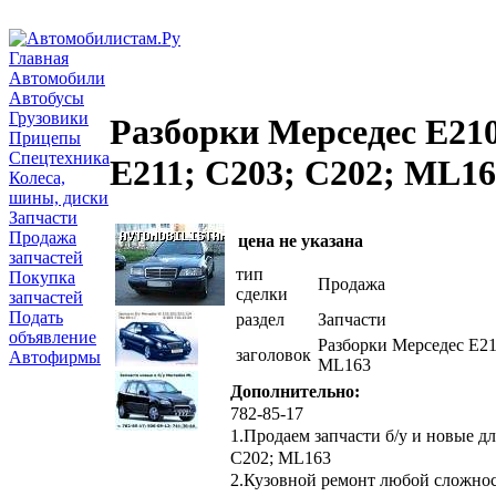
Главная
Автомобили
Автобусы
Грузовики
Разборки Мерседес Е21
Прицепы
Спецтехника
Е211; C203; C202; ML1
Колеса,
шины, диски
Запчасти
Продажа
цена не указана
запчастей
тип
Покупка
Продажа
сделки
запчастей
Подать
раздел
Запчасти
объявление
Разборки Мерседес Е21
заголовок
Автофирмы
ML163
Дополнительно:
782-85-17
1.Продаем запчасти б/у и новые дл
C202; ML163
2.Кузовной ремонт любой сложност