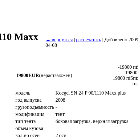
1110 Maxx
← вернуться
|
распечатать
| Добавлено 2009
04-08
-19800 пї
19800
19800EUR
(нерастаможен)
19800 пїЅпї
то
модель
Koegel SN 24 P 90/1110 Maxx plus
год выпуска
2008
грузоподъемность
-
модификация
тент
тип тента
боковая загрузка, верхняя загрузка
объем кузова
кол-во осей
2 оси