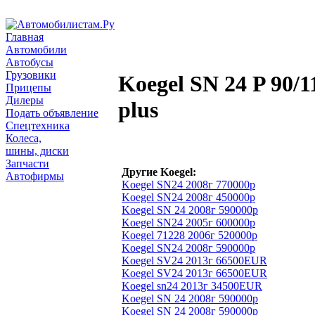
Главная
Автомобили
Автобусы
Грузовики
Koegel SN 24 P 90/
Прицепы
Дилеры
plus
Подать объявление
Спецтехника
Колеса,
шины, диски
Запчасти
Другие Koegel:
Автофирмы
Koegel SN24 2008г 770000р
Koegel SN24 2008г 450000р
Koegel SN 24 2008г 590000р
Koegel SN24 2005г 600000р
Koegel 71228 2006г 520000р
Koegel SN24 2008г 590000р
Koegel SV24 2013г 66500EUR
Koegel SV24 2013г 66500EUR
Koegel sn24 2013г 34500EUR
Koegel SN 24 2008г 590000р
Koegel SN 24 2008г 590000р