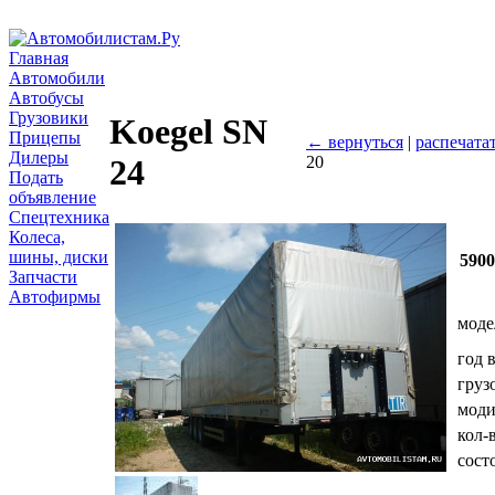
Главная
Автомобили
Автобусы
Грузовики
Koegel SN
Прицепы
← вернуться
|
распечата
Дилеры
20
24
Подать
объявление
Спецтехника
Колеса,
шины, диски
590
Запчасти
Автофирмы
моде
год 
груз
мод
кол-
сост