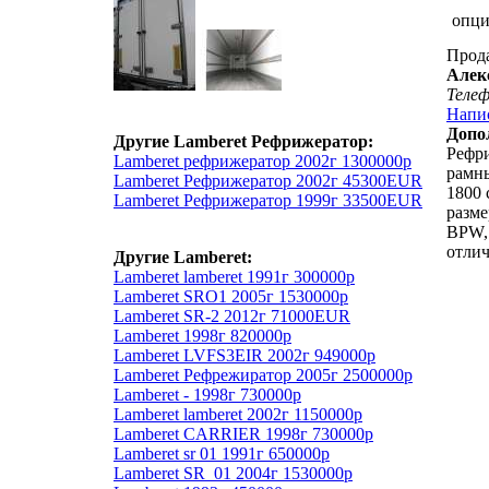
опц
Прод
Алек
Теле
Напи
Допо
Другие Lamberet Рефрижератор:
Рефри
Lamberet рефрижератор 2002г 1300000р
рамны
Lamberet Рефрижератор 2002г 45300EUR
1800 
Lamberet Рефрижератор 1999г 33500EUR
разме
BPW, 
отлич
Другие Lamberet:
Lamberet lamberet 1991г 300000р
Lamberet SRO1 2005г 1530000р
Lamberet SR-2 2012г 71000EUR
Lamberet 1998г 820000р
Lamberet LVFS3EIR 2002г 949000р
Lamberet Рефрежиратор 2005г 2500000р
Lamberet - 1998г 730000р
Lamberet lamberet 2002г 1150000р
Lamberet CARRIER 1998г 730000р
Lamberet sr 01 1991г 650000р
Lamberet SR_01 2004г 1530000р