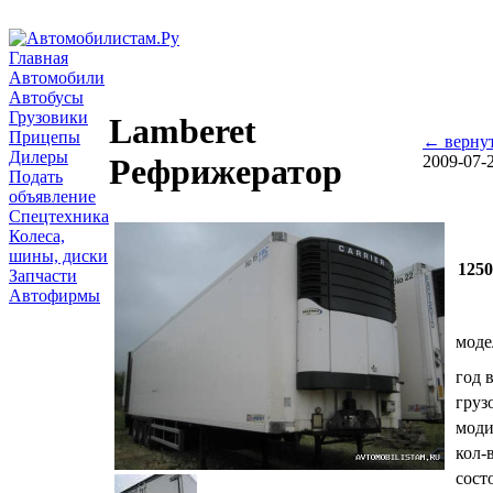
Главная
Автомобили
Автобусы
Грузовики
Lamberet
Прицепы
← вернут
Дилеры
2009-07-
Рефрижератор
Подать
объявление
Спецтехника
Колеса,
шины, диски
125
Запчасти
Автофирмы
моде
год 
груз
мод
кол-
сост