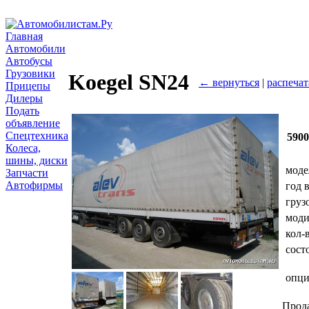
Главная
Автомобили
Автобусы
Грузовики
Koegel SN24
← вернуться
|
распечат
Прицепы
Дилеры
Подать
объявление
Спецтехника
590
Колеса,
шины, диски
моде
Запчасти
Автофирмы
год 
груз
мод
кол-
сост
опц
Прод