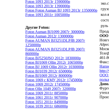
Foton 1093 2013г 1590000р
эко.
Foton 1093 2013г 1390000р
груз
Foton Foton Auman BJ 1093 2013г 1350000р
кол-
Foton 1093 2011г 1005000р
сост
руль
Другие Foton:
Прод
Foton Auman BJ1099 2007г 300000р
ООО
Foton Auman 2012г 1300000р
Новг
Foton AUMAN BJ3251DLPJB 2007г
Адрес
1250000р
Моско
Foton AUMAN BJ3251DLPJB 2007г
Теле
860000р
461-8
Foton BJ5250JSQ 2012г 1830000р
Факс:
Foton BJ1069 Ollin 2012г 1065000р
Напи
Foton BJ 1069 Ollin 2012г 1030000р
http:
Foton BJ1039 2012г 650000р
ООО 
Foton BJ1069 2012г 800000р
польз
Foton 1069 с КМУ 2012г 1745000р
Допо
Foton 1069 2012г 1745000р
Фург
Foton Olln 1049 2007г 320000р
утепл
Foton 1069 2011г 885000р
Прои
Foton 1061 2011г 907000р
Foton 1051 2011г 849000р
Foton 1039 2011г 686000р