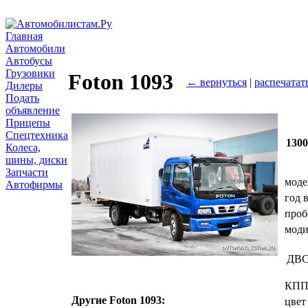
Главная
Автомобили
Автобусы
Грузовики
Foton 1093
← вернуться
|
распечатат
Дилеры
Подать
объявление
Прицепы
Спецтехника
130
Колеса,
шины, диски
Запчасти
моде
Автофирмы
год 
проб
мод
ДВ
КП
Другие Foton 1093:
цвет