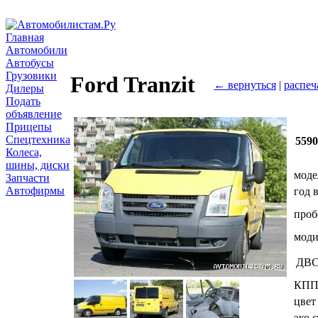
Главная
Автомобили
Автобусы
Грузовики
Ford Tranzit
← вернуться
|
распеч
Дилеры
Подать
объявление
Прицепы
Спецтехника
559
Колеса,
шины, диски
моде
Запчасти
Автофирмы
год 
проб
мод
ДВ
КП
цвет
эко.