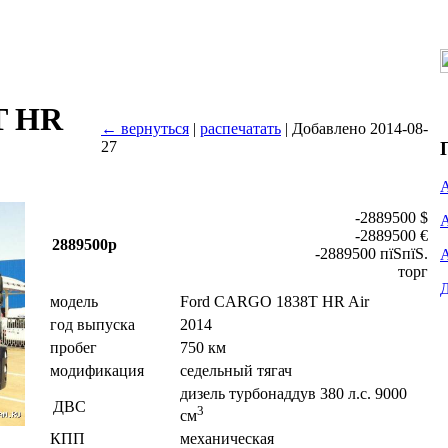
T HR
← вернуться
|
распечатать
| Добавлено 2014-08-
27
-2889500 $
-2889500 €
2889500р
-2889500 пїЅпїЅ.
торг
модель
Ford CARGO 1838T HR Air
год выпуска
2014
пробег
750 км
модификация
седельный тягач
дизель турбонаддув 380 л.с. 9000
ДВС
3
см
КПП
механическая