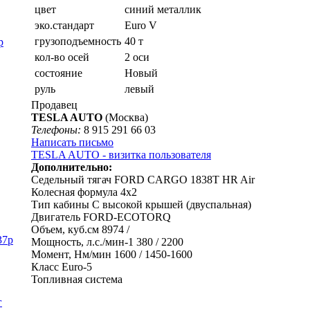
цвет
синий металлик
эко.стандарт
Euro V
грузоподъемность
40 т
р
кол-во осей
2 оси
состояние
Новый
руль
левый
Продавец
TESLA AUTO
(Москва)
Телефоны:
8 915 291 66 03
Написать письмо
TESLA AUTO - визитка пользователя
Дополнительно:
Седельный тягач FORD CARGO 1838T HR Air
Колесная формула 4х2
Тип кабины С высокой крышей (двуспальная)
Двигатель FORD-ECOTORQ
Объем, куб.см 8974 /
37р
Мощность, л.с./мин-1 380 / 2200
Момент, Нм/мин 1600 / 1450-1600
Класс Euro-5
Топливная система
г