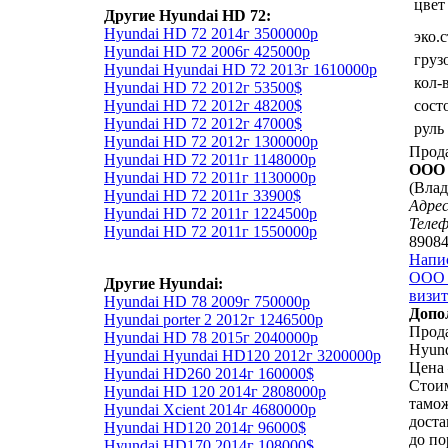
цвет
Другие Hyundai HD 72:
Hyundai HD 72 2014г 3500000р
эко.
Hyundai HD 72 2006г 425000р
груз
Hyundai Hyundai HD 72 2013г 1610000р
кол-
Hyundai HD 72 2012г 53500$
сост
Hyundai HD 72 2012г 48200$
Hyundai HD 72 2012г 47000$
руль
Hyundai HD 72 2012г 1300000р
Прод
Hyundai HD 72 2011г 1148000р
ООО 
Hyundai HD 72 2011г 1130000р
(Влад
Hyundai HD 72 2011г 33900$
Адрес
Hyundai HD 72 2011г 1224500р
Теле
Hyundai HD 72 2011г 1550000р
8908
Напи
ООО 
Другие Hyundai:
визит
Hyundai HD 78 2009г 750000р
Допо
Hyundai porter 2 2012г 1246500р
Прода
Hyundai HD 78 2015г 2040000р
Hyund
Hyundai Hyundai HD120 2012г 3200000р
Цена 
Hyundai HD260 2014г 160000$
Стоим
Hyundai HD 120 2014г 2808000р
тамо
Hyundai Xcient 2014г 4680000р
доста
Hyundai HD120 2014г 96000$
до по
Hyundai HD170 2014г 108000$