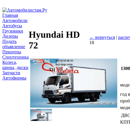
Главная
Автомобили
Автобусы
Грузовики
Hyundai HD
Дилеры
← вернуться
|
распе
Подать
18
72
объявление
Прицепы
Спецтехника
Колеса,
шины, диски
130
Запчасти
Автофирмы
моде
год 
проб
мод
ДВ
КП