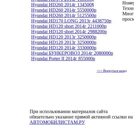
Номер
Hyundai HD260 2014г 134500$
Техни
Hyundai HD260 2014г 5550000р
Мног
Hyundai HD260 2014г 5125500р
прос
Hyundai HD170 LONG 2013г 4438750р
Hyundai HD120 short 2014г 2211000р
Hyundai HD120 short 2014г 2988200р
Hyundai HD120 2013г 3250000р
Hyundai HD120 2013г 3250000р
Hyundai HD120 2014г 3330000р
Hyundai БУНКЕРОВОЗ 2014г 2080000р
Hyundai Porter II 2014г 855000р
<<< Вернуться назад
При использовании материалов сайта
обязательно указание прямой активной ссылки на
АВТОМОБИЛИСТАМ.РУ