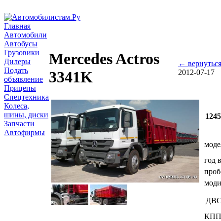
Главная
Автомобили
Автобусы
Грузовики
Mercedes Actros
Дилеры
← вернутьс
Подать
2012-07-17
3341K
объявление
Прицепы
Спецтехника
Колеса,
шины, диски
124
Запчасти
Автофирмы
моде
год 
проб
мод
ДВ
КП