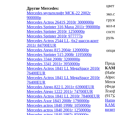
цвет
Другие Mercedes:
Mercedes мультилифт МСК-22 2002г
эко.
900000р
груз
Mercedes Actros 2641S 2010г 3000000р
кол-
Mercedes Sprinter 316 Maxu 2011г 990000р
Mercedes Sprinter 2010г 1250000р
сост
Mercedes Sprinter 2010г 977777р
руль
Mercedes Actros 2544 LL, 6х2 шасси-конт
2011г 84700EUR
Mercedes Atego 815 2004г 1200000р
опц
Mercedes Sprinter 515 2008г 1195000р
Mercedes 3344 2008г 3200000р
Прод
Mercedes 3341 2011г 3950000р
КАМ
Mercedes Actros 1841 LL MegaSpace 2010г
(Наб
76400EUR
Адрес
Mercedes Actros 1841 LL MegaSpace 2010г
Мензе
76400EUR
(Феде
Mercedes Atego 822 L 2011г 63900EUR
Теле
Mercedes Atego 1222 2011г 74700EUR
(917)
Mercedes Actros 1841 LL 2010г 78400EUR
Напи
Mercedes Axor 1843 2008г 1790000р
КАМ
Mercedes actros 1840 1998г 1050000р
визит
Mercedes actros 1840 2001г 1250000р
Mercedes actros 1840 1997г 850000р