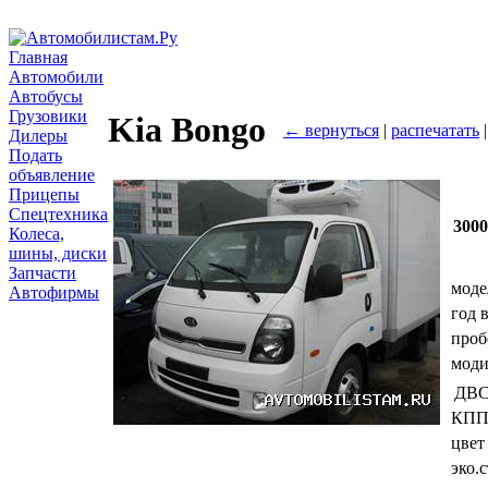
Главная
Автомобили
Автобусы
Грузовики
Kia Bongo
← вернуться
|
распечатать
|
Дилеры
Подать
объявление
Прицепы
Спецтехника
3000
Колеса,
шины, диски
Запчасти
моде
Автофирмы
год 
проб
мод
ДВ
КП
цвет
эко.