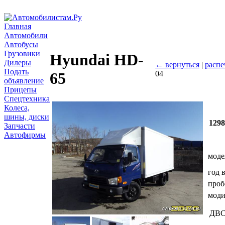
Главная
Автомобили
Автобусы
Грузовики
Hyundai HD-
Дилеры
← вернуться
|
распе
Подать
04
65
объявление
Прицепы
Спецтехника
Колеса,
шины, диски
129
Запчасти
Автофирмы
моде
год 
проб
мод
ДВ