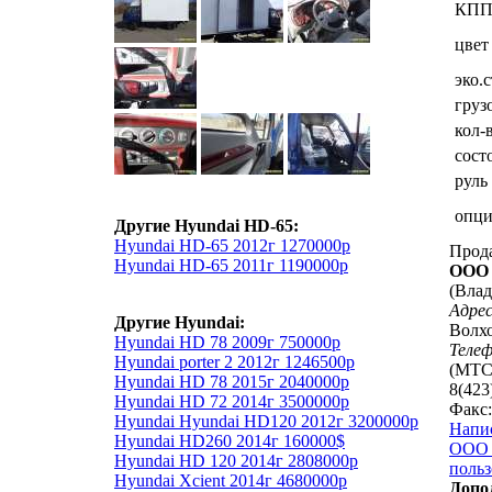
КП
цвет
эко.
груз
кол-
сост
руль
опц
Другие Hyundai HD-65:
Hyundai HD-65 2012г 1270000р
Прод
Hyundai HD-65 2011г 1190000р
ООО 
(Влад
Адрес
Другие Hyundai:
Волхо
Hyundai HD 78 2009г 750000р
Теле
Hyundai porter 2 2012г 1246500р
(МТС)
Hyundai HD 78 2015г 2040000р
8(423
Hyundai HD 72 2014г 3500000р
Факс:
Hyundai Hyundai HD120 2012г 3200000р
Напи
Hyundai HD260 2014г 160000$
ООО «
Hyundai HD 120 2014г 2808000р
польз
Hyundai Xcient 2014г 4680000р
Допо