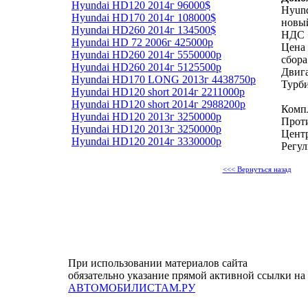
Hyundai HD120 2014г 96000$
Hyund
Hyundai HD170 2014г 108000$
новы
Hyundai HD260 2014г 134500$
НДС 
Hyundai HD 72 2006г 425000р
Цена 
Hyundai HD260 2014г 5550000р
сбора
Hyundai HD260 2014г 5125500р
Двига
Hyundai HD170 LONG 2013г 4438750р
Турб
Hyundai HD120 short 2014г 2211000р
Hyundai HD120 short 2014г 2988200р
Комп
Hyundai HD120 2013г 3250000р
Прот
Hyundai HD120 2013г 3250000р
Цент
Hyundai HD120 2014г 3330000р
Регул
<<< Вернуться назад
При использовании материалов сайта
обязательно указание прямой активной ссылки на
АВТОМОБИЛИСТАМ.РУ