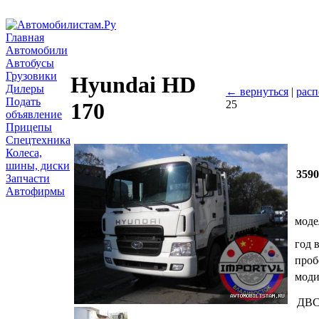
Главная
Автомобили
Автобусы
Грузовики
Hyundai HD
Дилеры
← вернуться
|
расп
Подать
25
170
объявление
Прицепы
Спецтехника
Колеса,
шины, диски
359
Запчасти
Автофирмы
моде
год 
проб
мод
ДВ