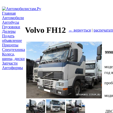
Главная
Автомобили
Автобусы
Грузовики
Volvo FH12
← вернуться
|
распечатат
Дилеры
Подать
объявление
Прицепы
Спецтехника
999
Колеса,
шины, диски
Запчасти
моде
Автофирмы
год 
проб
мод
ДВ