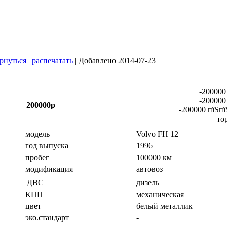
рнуться
|
распечатать
| Добавлено 2014-07-23
-200000
-200000
200000р
-200000 пїЅпї
то
модель
Volvo FH 12
год выпуска
1996
пробег
100000 км
модификация
автовоз
дизель
ДВС
КПП
механическая
цвет
белый металлик
эко.стандарт
-