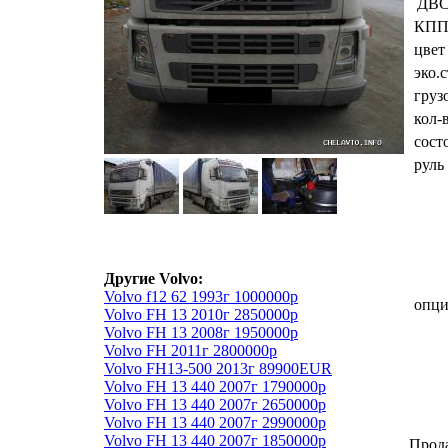
ДВ
КП
цвет
эко.
груз
кол-
сост
руль
Другие Volvo:
Volvo f12 62 1993г 1000000р
опц
Volvo FH 13 2010г 2850000р
Volvo FH 13 2008г 1950000р
Volvo FH 2011г 2800000р
Volvo FH13-500 2013г 89900EUR
Volvo FH 13 440 2007г 1790000р
Volvo FH 13 440 2007г 2650000р
Volvo FH 13 440 2007г 2990000р
Volvo FH 13 440 2007г 1850000р
Прод