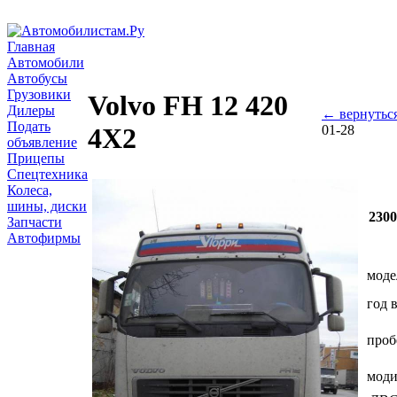
Главная
Автомобили
Автобусы
Грузовики
Volvo FH 12 420
Дилеры
← вернутьс
Подать
01-28
4Х2
объявление
Прицепы
Спецтехника
Колеса,
шины, диски
230
Запчасти
Автофирмы
моде
год 
проб
мод