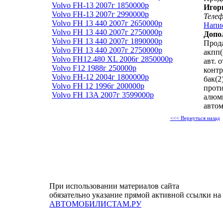
Volvo FH-13 2007г 1850000р
Игор
Volvo FH-13 2007г 2990000р
Теле
Volvo FH 13 440 2007г 2650000р
Напи
Volvo FH 13 440 2007г 2750000р
Допо
Volvo FH 13 440 2007г 1890000р
Прод
Volvo FH 13 440 2007г 2750000р
акпп(i
Volvo FH12.480 XL 2006г 2850000р
авт. 
Volvo F12 1988г 250000р
контр
Volvo FH-12 2004г 1800000р
бак(2
Volvo FH 12 1996г 200000р
прот
Volvo FH 13A 2007г 3599000р
алюм
автом
<<< Вернуться назад
При использовании материалов сайта
обязательно указание прямой активной ссылки на
АВТОМОБИЛИСТАМ.РУ