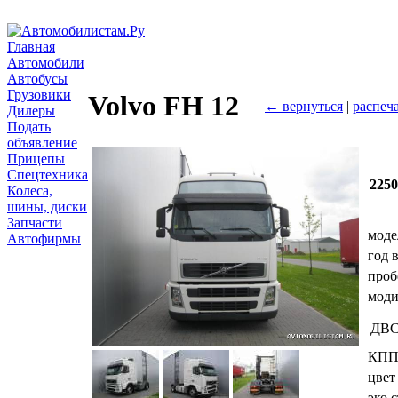
Главная
Автомобили
Автобусы
Грузовики
Volvo FH 12
← вернуться
|
распеч
Дилеры
Подать
объявление
Прицепы
Спецтехника
225
Колеса,
шины, диски
Запчасти
моде
Автофирмы
год 
проб
мод
ДВ
КП
цвет
эко.