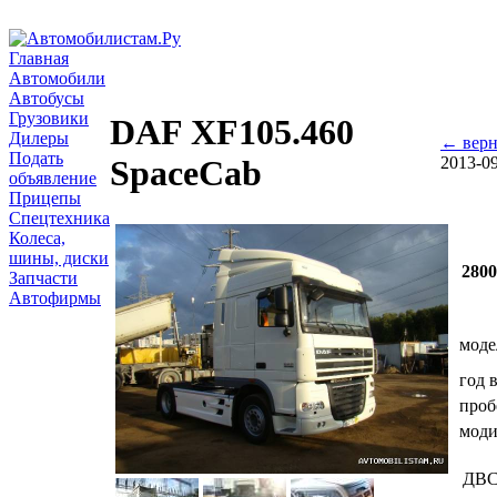
Главная
Автомобили
Автобусы
Грузовики
DAF XF105.460
Дилеры
← верн
Подать
2013-0
SpaceCab
объявление
Прицепы
Спецтехника
Колеса,
шины, диски
280
Запчасти
Автофирмы
моде
год 
проб
мод
ДВ