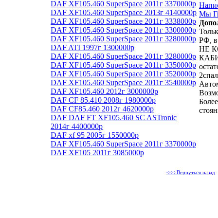
DAF XF105.460 SuperSpace 2011г 3370000р
Напи
DAF XF105.460 SuperSpace 2013г 4140000р
Мы Гр
DAF XF105.460 SuperSpace 2011г 3338000р
Допо
DAF XF105.460 SuperSpace 2011г 3300000р
Тольк
DAF XF105.460 SuperSpace 2011г 3280000р
РФ, в
DAF ATI 1997г 1300000р
НЕ К
DAF XF105.460 SuperSpace 2011г 3280000р
КАБИ
DAF XF105.460 SuperSpace 2011г 3350000р
остат
DAF XF105.460 SuperSpace 2011г 3520000р
2спал
DAF XF105.460 SuperSpace 2011г 3540000р
Автом
DAF XF105.460 2012г 3000000р
Возмо
DAF CF 85.410 2008г 1980000р
Более
DAF CF85.460 2012г 4620000р
стоян
DAF DAF FT XF105.460 SC ASTronic
2014г 4400000р
DAF xf 95 2005г 1550000р
DAF XF105.460 SuperSpace 2011г 3370000р
DAF XF105 2011г 3085000р
<<< Вернуться назад