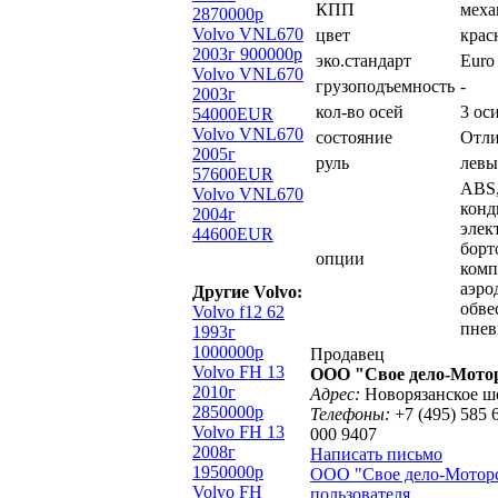
КПП
меха
2870000р
Volvo VNL670
цвет
крас
2003г 900000р
эко.стандарт
Euro 
Volvo VNL670
грузоподъемность
-
2003г
кол-во осей
3 ос
54000EUR
Volvo VNL670
состояние
Отли
2005г
руль
лев
57600EUR
ABS
Volvo VNL670
конд
2004г
элек
44600EUR
борт
опции
комп
аэро
Другие Volvo:
обве
Volvo f12 62
пнев
1993г
1000000р
Продавец
Volvo FH 13
ООО "Свое дело-Мото
2010г
Адрес:
Новорязанское шо
2850000р
Телефоны:
+7 (495) 585 6
Volvo FH 13
000 9407
2008г
Написать письмо
1950000р
ООО "Свое дело-Моторс
Volvo FH
пользователя