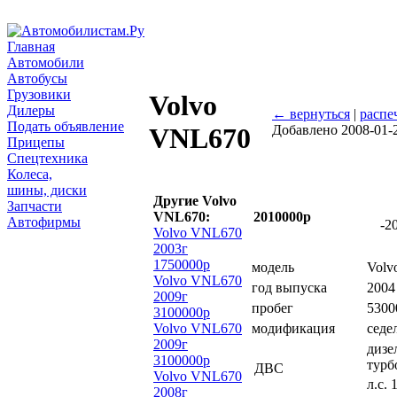
Главная
Автомобили
Автобусы
Грузовики
Volvo
Дилеры
← вернуться
|
распе
Подать объявление
Добавлено 2008-01-
VNL670
Прицепы
Спецтехника
Колеса,
шины, диски
Другие Volvo
Запчасти
VNL670:
2010000р
Автофирмы
-2
Volvo VNL670
2003г
1750000р
модель
Volv
Volvo VNL670
год выпуска
2004
2009г
пробег
5300
3100000р
Volvo VNL670
модификация
седе
2009г
дизе
3100000р
турб
ДВС
Volvo VNL670
л.с. 
2008г