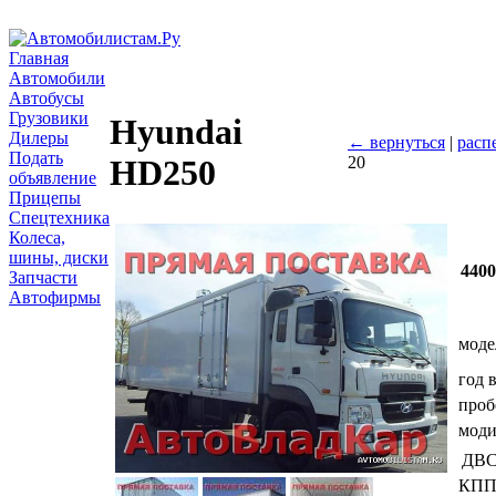
Главная
Автомобили
Автобусы
Грузовики
Hyundai
Дилеры
← вернуться
|
расп
Подать
20
HD250
объявление
Прицепы
Спецтехника
Колеса,
шины, диски
440
Запчасти
Автофирмы
моде
год 
проб
мод
ДВ
КП