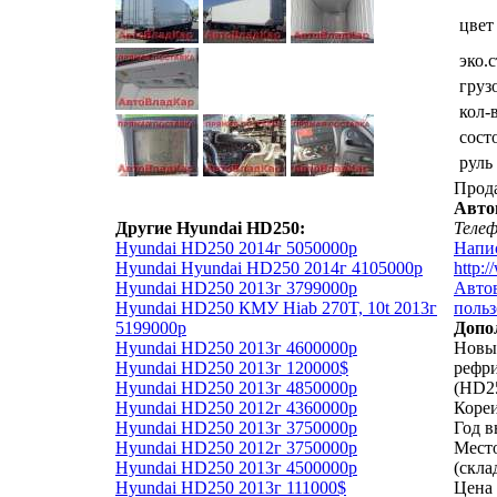
цвет
эко.
груз
кол-
сост
руль
Прод
Авто
Другие Hyundai HD250:
Теле
Hyundai HD250 2014г 5050000р
Напи
Hyundai Hyundai HD250 2014г 4105000р
http:
Hyundai HD250 2013г 3799000р
Автов
Hyundai HD250 КМУ Hiab 270T, 10t 2013г
польз
5199000р
Допо
Hyundai HD250 2013г 4600000р
Новый
Hyundai HD250 2013г 120000$
рефр
Hyundai HD250 2013г 4850000р
(HD25
Hyundai HD250 2012г 4360000р
Кореи
Hyundai HD250 2013г 3750000р
Год в
Hyundai HD250 2012г 3750000р
Мест
Hyundai HD250 2013г 4500000р
(скла
Hyundai HD250 2013г 111000$
Цена 