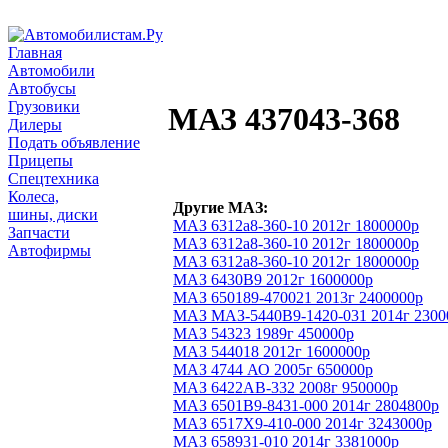
Главная
Автомобили
Автобусы
Грузовики
МАЗ 437043-368
Дилеры
Подать объявление
Прицепы
Спецтехника
Колеса,
Другие МАЗ:
шины, диски
МАЗ 6312а8-360-10 2012г 1800000р
Запчасти
МАЗ 6312а8-360-10 2012г 1800000р
Автофирмы
МАЗ 6312а8-360-10 2012г 1800000р
МАЗ 6430В9 2012г 1600000р
МАЗ 650189-470021 2013г 2400000р
МАЗ МАЗ-5440В9-1420-031 2014г 2300
МАЗ 54323 1989г 450000р
МАЗ 544018 2012г 1600000р
МАЗ 4744 АО 2005г 650000р
МАЗ 6422АВ-332 2008г 950000р
МАЗ 6501B9-8431-000 2014г 2804800р
МАЗ 6517Х9-410-000 2014г 3243000р
МАЗ 658931-010 2014г 3381000р