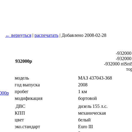
← вернуться
|
распечатать
| Добавлено 2008-02-28
-932000
-932000
932000р
-932000 пїЅпї
то
модель
МАЗ 437043-368
год выпуска
2008
пробег
1 км
000р
модификация
бортовой
дизель 155 л.с.
ДВС
КПП
механическая
цвет
белый
эко.стандарт
Euro III