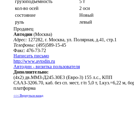
грузоподъемность
5 т
кол-во осей
2 оси
состояние
Новый
руль
левый
Продавец
Автодин
(Москва)
Адрес:
127282, г. Москва, ул. Полярная, д.41, стр.1
Телефоны:
(495)589-15-45
Факс: 476-73-72
Написать письмо
http://www.avtodin.ru
Автодин - визитка пользователя
Дополнительно:
(4х2) дв.ММЗ-Д245.30E3 (Евро-3) 155 л.с., КПП
СААЗ-3206.70, каб. без сп. мест, г/п 5,0 т, Lкуз.=6,22 м, бор
платформа
<<< Вернуться назад