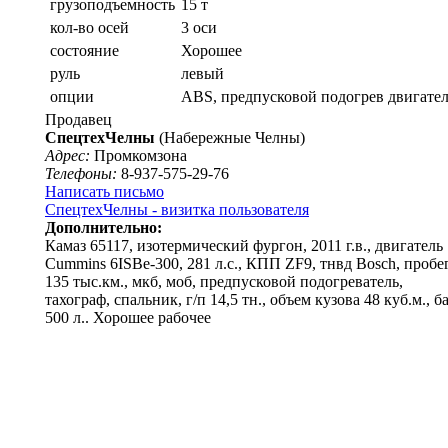
грузоподъемность
15 т
кол-во осей
3 оси
состояние
Хорошее
руль
левый
опции
ABS, предпусковой подогрев двигате
Продавец
СпецтехЧелны
(Набережные Челны)
Адрес:
Промкомзона
Телефоны:
8-937-575-29-76
Написать письмо
СпецтехЧелны - визитка пользователя
Дополнительно:
Камаз 65117, изотермический фургон, 2011 г.в., двигатель
Cummins 6ISBe-300, 281 л.с., КПП ZF9, тнвд Bosch, пробе
135 тыс.км., мкб, моб, предпусковой подогреватель,
тахограф, спальник, г/п 14,5 тн., объем кузова 48 куб.м., б
500 л.. Хорошее рабочее