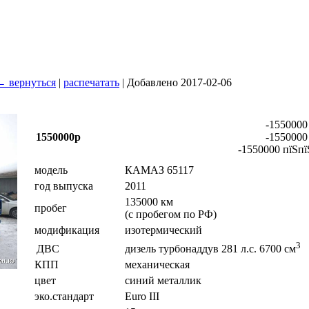
← вернуться
|
распечатать
| Добавлено 2017-02-06
-1550000
1550000р
-1550000
-1550000 пїЅпї
модель
КАМАЗ 65117
год выпуска
2011
135000 км
пробег
(с пробегом по РФ)
модификация
изотермический
3
ДВС
дизель турбонаддув 281 л.с. 6700 см
КПП
механическая
цвет
синий металлик
эко.стандарт
Euro III