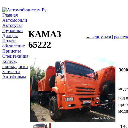
Главная
Автомобили
Автобусы
Грузовики
КАМАЗ
Дилеры
← вернуться
|
распеч
Подать
65222
объявление
Прицепы
Спецтехника
Колеса,
шины, диски
300
Запчасти
Автофирмы
моде
год 
проб
мод
ДВ