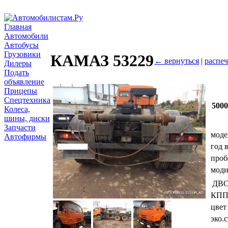
Главная
Автомобили
Автобусы
Грузовики
КАМАЗ 53229
← вернуться
|
распеч
Дилеры
Подать
объявление
Прицепы
Спецтехника
500
Колеса,
шины, диски
Запчасти
моде
Автофирмы
год 
проб
мод
ДВ
КП
цвет
эко.