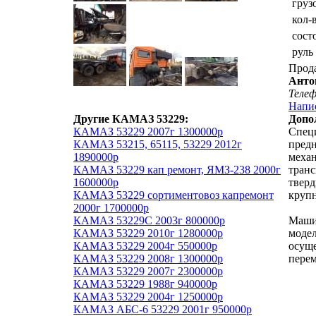
груз
кол-
сост
руль
Прод
Анто
Теле
Напи
Другие КАМАЗ 53229:
Допо
КАМАЗ 53229 2007г 1300000р
Спец
КАМАЗ 53215, 65115, 53229 2012г
предн
1890000р
механ
КАМАЗ 53229 кап ремонт, ЯМЗ-238 2000г
транс
1600000р
тверд
КАМАЗ 53229 сортиментовоз капремонт
крупн
2000г 1700000р
КАМАЗ 53229С 2003г 800000р
Маши
КАМАЗ 53229 2010г 1280000р
моде
КАМАЗ 53229 2004г 550000р
осущ
КАМАЗ 53229 2008г 1300000р
пере
КАМАЗ 53229 2007г 2300000р
КАМАЗ 53229 1988г 940000р
КАМАЗ 53229 2004г 1250000р
КАМАЗ АБС-6 53229 2001г 950000р