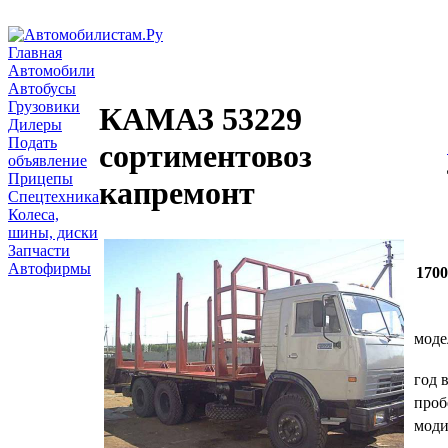
Главная
Автомобили
Автобусы
Грузовики
КАМАЗ 53229
Дилеры
Подать
сортиментовоз
объявление
Прицепы
капремонт
Спецтехника
Колеса,
шины, диски
Запчасти
Автофирмы
170
моде
год 
проб
мод